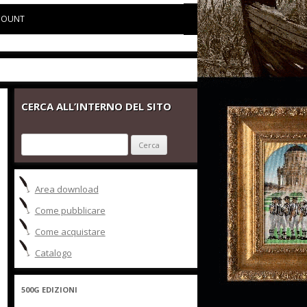
COUNT
CERCA ALL’INTERNO DEL SITO
Ricerca
per:
Area download
Come pubblicare
Come acquistare
Catalogo
500G EDIZIONI