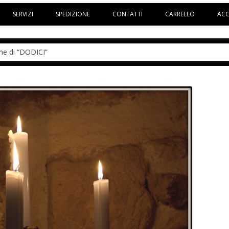
Vai al contenuto
SERVIZI
SPEDIZIONE
CONTATTI
CARRELLO
AC
one di “DODICI”