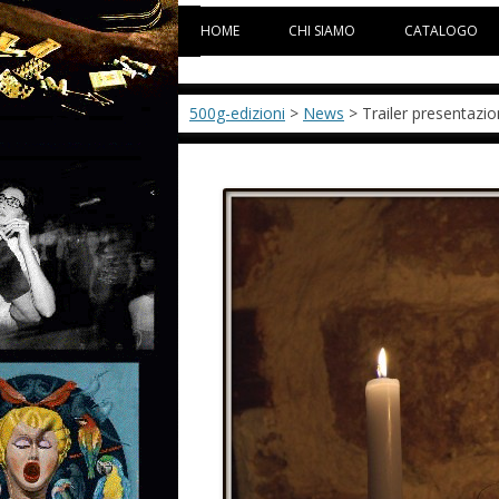
HOME
CHI SIAMO
CATALOGO
500g-edizioni
>
News
> Trailer presentazi