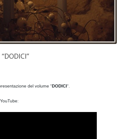
i “DODICI”
presentazione del volume “
DODICI
“.
 YouTube: