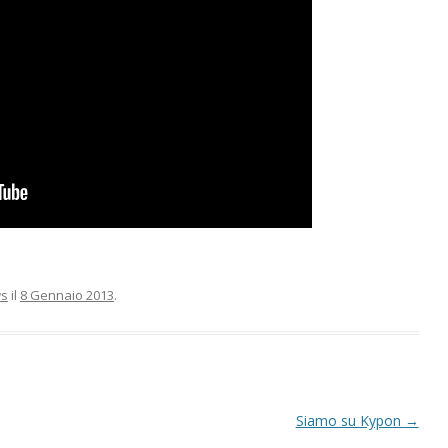
s
il
8 Gennaio 2013
.
Siamo su Kypon
→