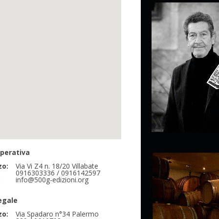
perativa
zo:
Via Vi Z4 n. 18/20 Villabate
0916303336 / 0916142597
:
info@500g-edizioni.org
egale
zo:
Via Spadaro n°34 Palermo