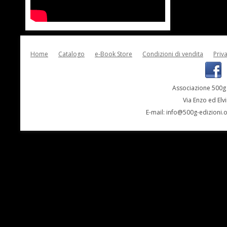
Home
Catalogo
e-Book Store
Condizioni di vendita
Priv
Associazione 500g 
Via Enzo ed Elv
E-mail:
info@500g-edizioni.