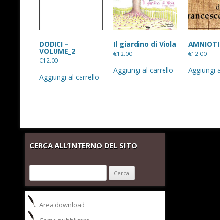
DODICI –
Il giardino di Viola
AMNIOTI
VOLUME_2
€
12.00
€
12.00
€
12.00
Aggiungi al carrello
Aggiungi a
Aggiungi al carrello
CERCA ALL’INTERNO DEL SITO
Ricerca
per:
Area download