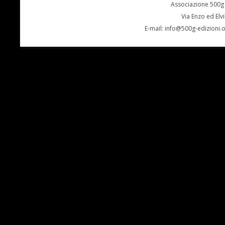
Associazione 500g 
Via Enzo ed Elv
E-mail:
info@500g-edizioni.