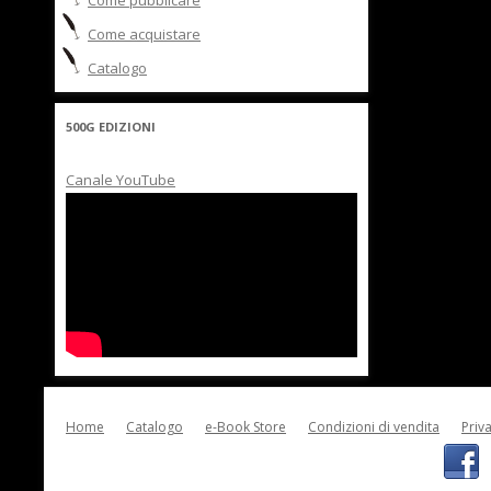
Come pubblicare
Come acquistare
Catalogo
500G EDIZIONI
Canale YouTube
Home
Catalogo
e-Book Store
Condizioni di vendita
Priv