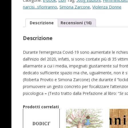
Categorie:
E-book
,
Libri
Tag:
500g Edizioni
,
Femminicidio
SFIORIRANNO
narcisi...sfioriranno
,
Simona Zarcone
,
Violenza Donne
quantità
Descrizione
Recensioni (16)
Descrizione
Durante l’emergenza Covid-19 sono aumentate le richieste
dall’inizio del 2020, infatti, si sono contate più di 35 vitti
allarmante a cui i media, impegnati giustamente sul fro
dedicato sufficiente spazio ma che, ugualmente, non è sf
(Roberta Provito e Simona Zarcone) che durante il “lo
promuovere un gesto concreto per focalizzare l’attenzio
psicologica
–
(Testo tratto dalla Prefazione al libro: “
Se s
Prodotti correlati