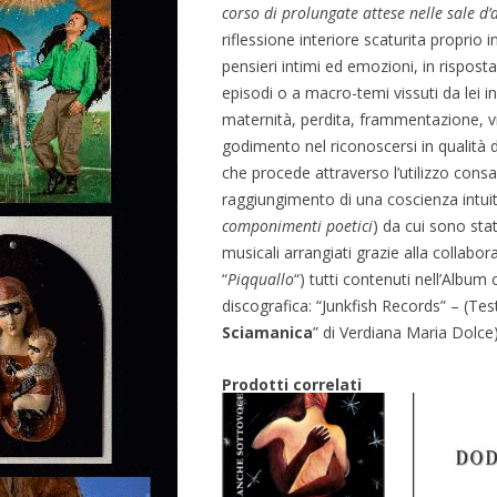
corso di prolungate attese nelle sale d’
riflessione interiore scaturita proprio
pensieri intimi ed emozioni, in risposta 
episodi o a macro-temi vissuti da lei in
maternità, perdita, frammentazione, vita
godimento nel riconoscersi in qualità
che procede attraverso l’utilizzo cons
raggiungimento di una coscienza intuiti
componimenti poetici
) da cui sono sta
musicali arrangiati grazie alla collabor
“
Piqquallo
“) tutti contenuti nell’Albu
discografica: “Junkfish Records” – (Test
Sciamanica
” di Verdiana Maria Dolce)
Prodotti correlati