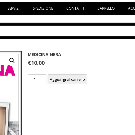
Vai al contenuto
SERVIZI
SPEDIZIONE
CONTATTI
CARRELLO
AC
MEDICINA NERA
€
10.00
MEDICINA
Aggiungi al carrello
NERA
quantità