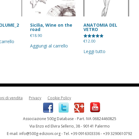
VOLUME_2
Sicilia, Wine on the
ANATOMIA DEL
road
VETRO
€
18.90
€
12.00
carrello
Valutato
Aggiungi al carrello
5.00
su 5
Leggi tutto
ni di vendita
Privacy
Cookie Policy
Associazione 500g Database - Part. IVA 06824460825
Via Enzo ed Elvira Sellerio, 38 - 90141 Palermo
E-mail:
info@500g-edizioni.org
- Tel. +39 0916303336 - +39 3290610792