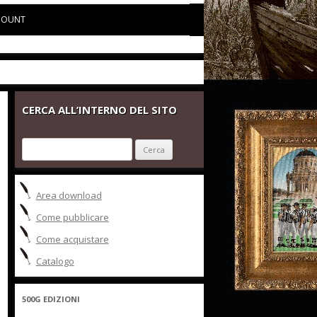
COUNT
CERCA ALL’INTERNO DEL SITO
Ricerca
per:
Area download
Come pubblicare
Come acquistare
Catalogo
500G EDIZIONI