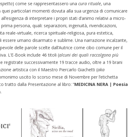
aspetto
) come se rappresentassero una
cura rituale
, una
 in quei particolari momenti dovuta alla sua urgenza di comunicare
all’esigenza di interpretare i propri stati d’animo relativi a micro-
 prima persona, quali: separazioni, ingenuità, rivendicazioni,
 reale-virtuale, ricerca spirituale-religiosa, pura estetica,
 di essere umano disarmato e sublime. Una narrazione incalzante,
apevole delle parole scelte dall’Autrice come cibo comune per il
va. L’E-Book include 46 titoli (
alcuni dei quali raccolgono più
te registrate successivamente 19 tracce audio, oltre a 19 brani
azione artistica con il Maestro Piercarlo Giachetti (
aka
m omonimo uscito lo scorso mese di Novembre per l’etichetta
o tratto dalla Presentazione al libro: “
MEDICINA NERA | Poesia
.