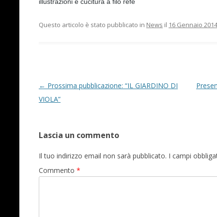
illustrazioni e cucitura a filo refe
Questo articolo è stato pubblicato in
News
il
16 Gennaio 201
Navigazione articolo
←
Prossima pubblicazione: “IL GIARDINO DI
Presen
VIOLA”
Lascia un commento
Il tuo indirizzo email non sarà pubblicato.
I campi obblig
Commento
*