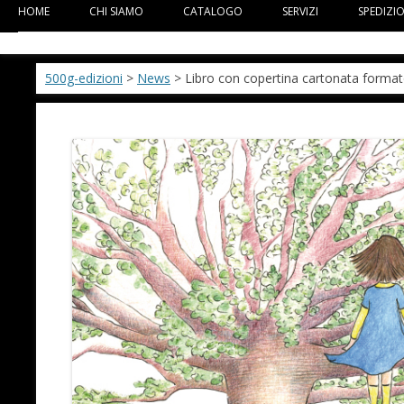
HOME
CHI SIAMO
CATALOGO
SERVIZI
SPEDIZI
500g-edizioni
>
News
> Libro con copertina cartonata forma