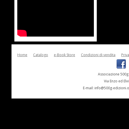
Home
Catalogo
e-Book Store
Condizioni di vendita
Priv
Associazione 500g 
Via Enzo ed Elv
E-mail:
info@500g-edizioni.