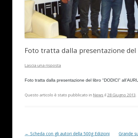
Foto tratta dalla presentazione del 
Lascia una risposta
Foto tratta dalla presentazione del libro “DODICI” all’AU
Questo articolo è stato pubblicato in
News
il
28 Giugno 2013
.
Navigazione articolo
←
Scheda con gli autori della 500g Edizioni
Grande su