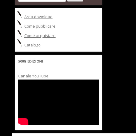
per:
Area download
Come pubblicare
Come acquistare
Catalogo
500G EDIZIONI
Canale YouTube