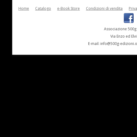
Home
Catalogo
e-Book Store
Condizioni di vendita
Priv
Associazione 500g 
Via Enzo ed Elv
E-mail:
info@500g-edizioni.