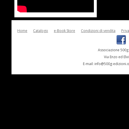
Home
Catalogo
e-Book Store
Condizioni di vendita
Priv
Associazione 500g 
Via Enzo ed Elv
E-mail:
info@500g-edizioni.