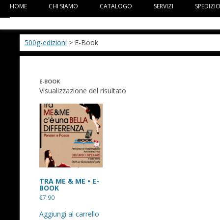
HOME
CHI SIAMO
CATALOGO
SERVIZI
SPEDIZI
500g-edizioni
> E-Book
E-BOOK
Visualizzazione del risultato
TRA ME & ME • E-
BOOK
€
7.90
Aggiungi al carrello