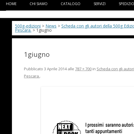
HOME
CHI SIAMO
CATALOGO
SERVIZI
SPEDIZI
500g-edizioni
>
News
>
Scheda con gli autori della 500g Edi
Pescara.
> 1giugno
1giugno
Pubblicato
3 Aprile 2014
alle
787 × 700
in
Scheda con gli autor
Pescara.
.