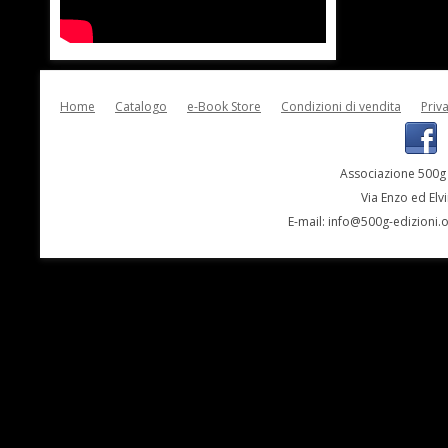
Home
Catalogo
e-Book Store
Condizioni di vendita
Priv
Associazione 500g 
Via Enzo ed Elv
E-mail:
info@500g-edizioni.