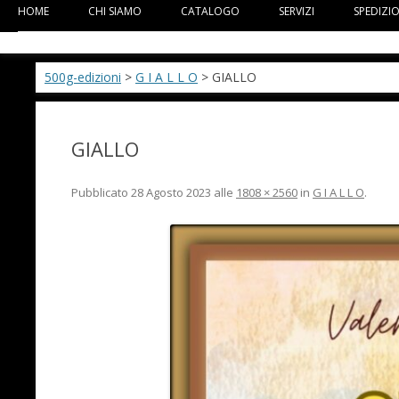
HOME
CHI SIAMO
CATALOGO
SERVIZI
SPEDIZI
500g-edizioni
>
G I A L L O
> GIALLO
GIALLO
Pubblicato
28 Agosto 2023
alle
1808 × 2560
in
G I A L L O
.