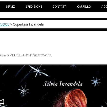
Vai al contenuto
SERVIZI
SPEDIZIONE
CONTATTI
CARRELLO
AC
OVOCE
> Copertina Incandela
54
in
DIMMI TU…ANCHE SOTTOVOCE
.